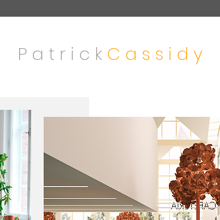
P a t r i c k
C a s s i d y